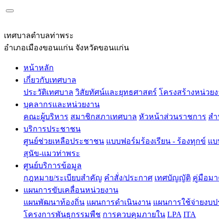
เทศบาลตำบลท่าพระ
อำเภอเมืองขอนแก่น จังหวัดขอนแก่น
หน้าหลัก
เกี่ยวกับเทศบาล
ประวัติเทศบาล
วิสัยทัศน์และยุทธศาสตร์
โครงสร้างหน่วย
บุคลากรและหน่วยงาน
คณะผู้บริหาร
สมาชิกสภาเทศบาล
หัวหน้าส่วนราชการ
สำ
บริการประชาชน
ศูนย์ช่วยเหลือประชาชน
แบบฟอร์มร้องเรียน - ร้องทุกข์
แบ
สุนัข-แมวท่าพระ
ศูนย์บริการข้อมูล
กฎหมาย/ระเบียบสำคัญ
คำสั่ง/ประกาศ
เทศบัญญัติ
คู่มือม
แผนการขับเคลื่อนหน่วยงาน
แผนพัฒนาท้องถิ่น
แผนการดําเนินงาน
แผนการใช้จ่ายงบ
โครงการพันธุกรรมพืช
การควบคุมภายใน
LPA
ITA